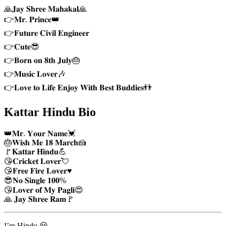
🙏𝐉𝐚𝐲 𝐒𝐡𝐫𝐞𝐞 𝐌𝐚𝐡𝐚𝐤𝐚𝐥🙏
👉𝐌𝐫. 𝐏𝐫𝐢𝐧𝐜𝐞👑
👉𝐅𝐮𝐭𝐮𝐫𝐞 𝐂𝐢𝐯𝐢𝐥 𝐄𝐧𝐠𝐢𝐧𝐞𝐞𝐫
👉𝐂𝐮𝐭𝐞😎
👉𝐁𝐨𝐫𝐧 𝐨𝐧 𝟖𝐭𝐡 𝐉𝐮𝐥𝐲🎂
👉𝐌𝐮𝐬𝐢𝐜 𝐋𝐨𝐯𝐞𝐫🎶
👉𝐋𝐨𝐯𝐞 𝐭𝐨 𝐋𝐢𝐟𝐞 𝐄𝐧𝐣𝐨𝐲 𝐖𝐢𝐭𝐡 𝐁𝐞𝐬𝐭 𝐁𝐮𝐝𝐝𝐢𝐞𝐬👬
Kattar Hindu Bio
👑𝐌𝐫. 𝐘𝐨𝐮𝐫 𝐍𝐚𝐦𝐞💓
🎂𝐖𝐢𝐬𝐡 𝐌𝐞 𝟏𝟖 𝐌𝐚𝐫𝐜𝐡🍰
🚩𝐊𝐚𝐭𝐭𝐚𝐫 𝐇𝐢𝐧𝐝𝐮💪
😘𝐂𝐫𝐢𝐜𝐤𝐞𝐭 𝐋𝐨𝐯𝐞𝐫💘
😘𝐅𝐫𝐞𝐞 𝐅𝐢𝐫𝐞 𝐋𝐨𝐯𝐞𝐫♥️
😎𝐍𝐨 𝐒𝐢𝐧𝐠𝐥𝐞 𝟏𝟎𝟎%
😘𝐋𝐨𝐯𝐞𝐫 𝐨𝐟 𝐌𝐲 𝐏𝐚𝐠𝐥𝐢😍
🙏 𝐉𝐚𝐲 𝐒𝐡𝐫𝐞𝐞 𝐑𝐚𝐦🚩
I’m Hindu 😀