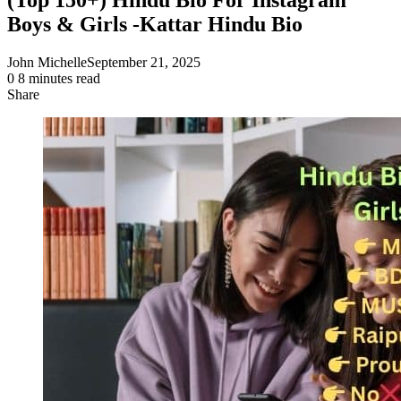
Boys & Girls -Kattar Hindu Bio
John Michelle
September 21, 2025
0
8 minutes read
Share
Facebook
X
LinkedIn
Pinterest
Messenger
Messenger
WhatsApp
Telegram
Share
via
Email