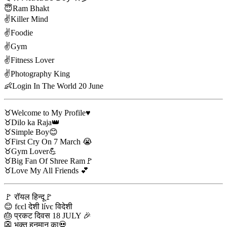
😇Ram Bhakt
✌️Killer Mind
✌️Foodie
✌️Gym
✌️Fitness Lover
✌Photography King
👶Login In The World 20 June
♉️Welcome to My Profile♥️
♉️Dilo ka Raja👑
♉️Simple Boy😊
♉️First Cry On 7 March 😭
♉️Gym Lover💪
♉️Big Fan Of Shree Ram🚩
♉️Love My All Friends 💕
🚩 रॉयल हिन्दू🚩
😊 fєєl देशी lívє विदेशी
🎂 प्रकट दिवस 18 JULY 🎉
👺 भक्त हनुमान का💀