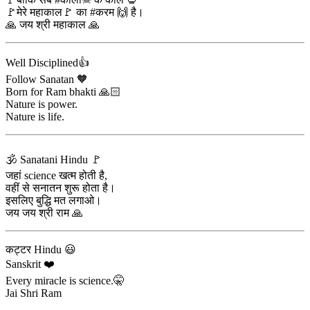
🚩मेरे महाकाल🚩 का #करम 🙌 है।
🙏 जय श्री महाकाल 🙏
Well Disciplined👍
Follow Sanatan 🧡
Born for Ram bhakti 🙏🏻
Nature is power.
Nature is life.
🕉️ Sanatani Hindu 🚩
जहां science खत्म होती है,
वहीं से सनातन शुरू होता है।
इसलिए बुद्धि मत लगाओ।
जय जय श्री राम 🙏
कट्टर Hindu 😃
Sanskrit ❤️
Every miracle is science.🤫
Jai Shri Ram