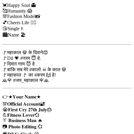
💓Happy Soul 👻
🥰Humanity 😱
💯Fashion Model📸
💕Cheers Life ✌🏻
😘Single🚶
🏙️Name 🏖
🚩महाकाल 💀 के दिवाने😍
🚩Dil 💗 #नरम 😇 हे.
🚩दिमाग़ गरम 😈 हे
🚩बाकि सब मेरे #कालो ☠ के काल 💀
🚩महाकाल 🚩 का #करम 🙌 हे!
🙏🌹 #जय_महाकाल 🌹🙏
👉★𝐘𝐨𝐮𝐫 𝐍𝐚𝐦𝐞★
💯𝐎𝐟𝐟𝐢𝐜𝐢𝐚𝐥 𝐀𝐜𝐜𝐨𝐮𝐧𝐭🔐
😭𝐅𝐢𝐫𝐬𝐭 𝐂𝐫𝐲 𝟐𝟕𝐭𝐡 𝐉𝐮𝐥𝐲🎂
💪𝐅𝐢𝐭𝐧𝐞𝐬𝐬 𝐋𝐨𝐯𝐞𝐫💞
👔 𝐁𝐮𝐬𝐢𝐧𝐞𝐬𝐬 𝐌𝐚𝐧 🔥
📷 𝐏𝐡𝐨𝐭𝐨 𝐄𝐝𝐢𝐭𝐢𝐧𝐠 💞