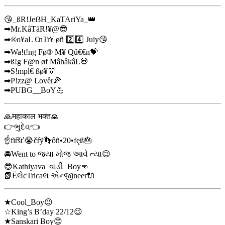
😘_ßR!JeẞH_KaTAriYa_👑
➡Mr.KâTäR!¥@😎
➡®o¥aL €nTr¥ øñ 2️⃣4️⃣ July😘
➡Wa!t!ng Fø® M¥ Qû€€n💝
➡ß!g F@n øf MâhâkâL💀
➡S!mpl€ ßø¥👔
➡P!zz@ Lovêr🍕
➡PUBG__BoY💪
🙏महाकाल भक्त🙏
👉ભુદેવ👈
☝️fïŕšť😭čŕÿ👣ôñ•20•fęß🎂
🚘Went to જ્યા મોજ આવે ત્યા😉
😎Kathiyava_વાડી_Boy👊
📗ЁલેcTricaલ એન્જીneer🔌
★Cool_Boy😉
☆King’s B’day 22/12😉
★Sanskari Boy😊