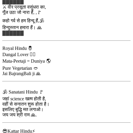
▓▓▓▓▓▓
⚔️ वीर प्रसूता वसुंधरा का,
गूँज उठा जो नारा हैं, ,🚩
कहो गर्व से हम हिन्दू हैं,🕉️
हिन्दुस्तान हमारा हैं। 🙏
▓▓▓▓▓▓
Royal Hindu 🤴
Dangal Lover 🤼‍♂️
Mata-Peetaji = Duniya 🌎
Pure Vegetarian 🥙
Jai BajrangBali ji 🙏
🕉️ Sanatani Hindu 🚩
जहां science खत्म होती है,
वहीं से सनातन शुरू होता है।
इसलिए बुद्धि मत लगाओ।
जय जय श्री राम 🙏.
😎Kattar Hindu⚡