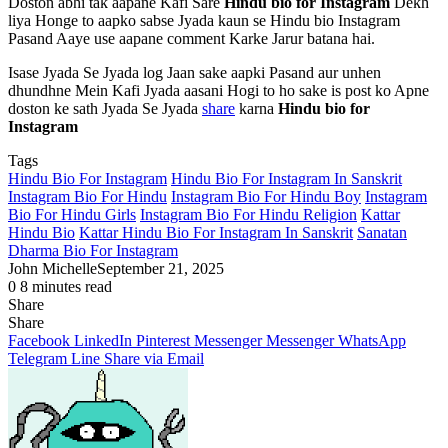
Doston abhi tak aapane Kafi Sare
Hindu bio for Instagram
Dekh
liya Honge to aapko sabse Jyada kaun se Hindu bio Instagram
Pasand Aaye use aapane comment Karke Jarur batana hai.
Isase Jyada Se Jyada log Jaan sake aapki Pasand aur unhen
dhundhne Mein Kafi Jyada aasani Hogi to ho sake is post ko Apne
doston ke sath Jyada Se Jyada
share
karna
Hindu bio for
Instagram
Tags
Hindu Bio For Instagram
Hindu Bio For Instagram In Sanskrit
Instagram Bio For Hindu
Instagram Bio For Hindu Boy
Instagram
Bio For Hindu Girls
Instagram Bio For Hindu Religion
Kattar
Hindu Bio
Kattar Hindu Bio For Instagram In Sanskrit
Sanatan
Dharma Bio For Instagram
John Michelle
September 21, 2025
0
8 minutes read
Share
Facebook
X
LinkedIn
Pinterest
Messenger
Messenger
WhatsApp
Telegram
Share
Share
via
Facebook
LinkedIn
Pinterest
Messenger
Messenger
WhatsApp
Email
Telegram
Line
Share via Email