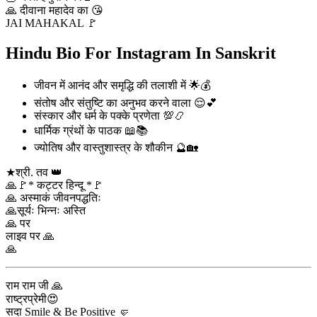
🙏 दीवाना महादेव का 😘
JAI MAHAKAL 🚩
Hindu Bio For Instagram In Sanskrit
जीवन में आनंद और समृद्धि की तलाशी में 🌟💰
संतोष और संतुष्टि का अनुभव करने वाला 😌💕
संस्कार और धर्म के पक्के प्रणेता 💯📿
धार्मिक ग्रंथों के पाठक 📖📚
ज्योतिष और वास्तुशास्त्र के शौकीन 🔮🏡
★श्री. तव 👑
🙏🚩* कट्टर हिन्दू *🚩
🙏 अस्माकं जीवनपद्धतिः
🙏सूर्यः भिन्नः अस्ति
🙏 पर
लाइव पर 🙏
🙏
राम राम जी 🙏
राष्ट्रप्रेमी😍
सदा Smile & Be Positive 🤛