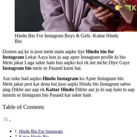
Hindu Bio For Instagram Boys & Girls -Kattar Hindu
Bio
Doston aaj ke is post mein main aapke liye
Hindu bio for
Instagram
Lekar Aaya hun jo aap apne Instagram profile ki bio
Mein jakar Laga sakte hain bus aapko koi ek ine niche Diye Gaye
Instagram bio
mein se Pasand karni hai.
Aur uske bad aapko
Hindu Instagram
ko Apne Instagram bio
Mein jakar pest kar dena hai jisse aapki Hindu bio Instagram sabse
alag Dikhe aur aap ek
Kattar Hindu
Dikhe aur jo ki aap hain to aap
inmein se Instagram bio Pasand kar sakte hain
Table of Contents
Hindu Bio For Instagram
Kattar Hindu Bio