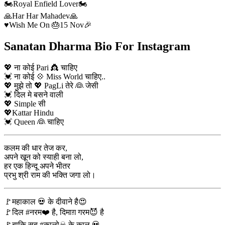
🏍️Royal Enfield Lover🏍️
🙏Har Har Mahadev🙏
♥️Wish Me On 🎂15 Nov🎉
Sanatan Dharma Bio For Instagram
💖 ना कोई Pari 👸 चाहिए
💓 ना कोई 💠 Miss World चाहिए..
💖 मुझे तो 💖 PagLi तेरे 👰 जेसी
💓 दिल मे बसने वाली
💖 Simple सी
💖Kattar Hindu
💓 Queen 👰 चाहिए
कलम की धार तेज कर,
अपने खून को स्याही बना लो,
हर एक हिन्दू अपने भीतर
प्रभु श्री राम की भक्ति जगा लो।
🚩महाकाल 💀 के दीवाने है😍
🚩दिल #नरम❤️ है, दिमाग़ गरम😈 है
🚩बाकि सब #कालो☠ के काल 💀