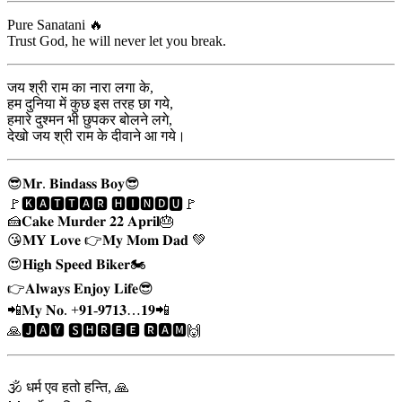
Pure Sanatani 🔥
Trust God, he will never let you break.
जय श्री राम का नारा लगा के,
हम दुनिया में कुछ इस तरह छा गये,
हमारे दुश्मन भी छुपकर बोलने लगे,
देखो जय श्री राम के दीवाने आ गये।
😎𝐌𝐫. 𝐁𝐢𝐧𝐝𝐚𝐬𝐬 𝐁𝐨𝐲😎
🚩🅺🅰🆃🆃🅰🆁 🅷🅸🅽🅳🆄🚩
🍰𝐂𝐚𝐤𝐞 𝐌𝐮𝐫𝐝𝐞𝐫 𝟐𝟐 𝐀𝐩𝐫𝐢𝐥🎂
😘𝐌𝐘 𝐋𝐨𝐯𝐞 👉𝐌𝐲 𝐌𝐨𝐦 𝐃𝐚𝐝 💚
😍𝐇𝐢𝐠𝐡 𝐒𝐩𝐞𝐞𝐝 𝐁𝐢𝐤𝐞𝐫🏍
👉𝐀𝐥𝐰𝐚𝐲𝐬 𝐄𝐧𝐣𝐨𝐲 𝐋𝐢𝐟𝐞😎
📲𝐌𝐲 𝐍𝐨. +𝟗𝟏-𝟗𝟕𝟏𝟑…𝟏𝟗📲
🙏🅹🅰🆈 🆂🅷🆁🅴🅴 🆁🅰🅼🙌
🕉️ धर्म एव हतो हन्ति, 🙏