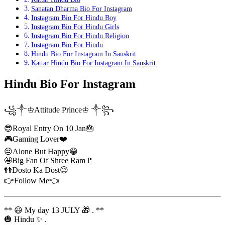
Sanatan Dharma Bio For Instagram
Instagram Bio For Hindu Boy
Instagram Bio For Hindu Girls
Instagram Bio For Hindu Religion
Instagram Bio For Hindu
Hindu Bio For Instagram In Sanskrit
Kattar Hindu Bio For Instagram In Sanskrit
Hindu Bio For Instagram
꧁༒♔Attitude Prince♔ ༒꧂
😎Royal Entry On 10 Jan🎂
🎮Gaming Lover❤️
😔Alone But Happy😁
🤩Big Fan Of Shree Ram🚩
👬Dosto Ka Dost😉
👉Follow Me👈
** 😃 My day 13 JULY 🎁 . **
🎃 Hindu ✨ .