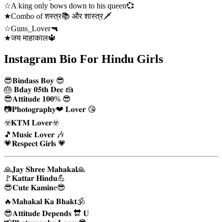
☆A king only bows down to his queen💞
★Combo of शस्त्र📚 और शास्त्र🗡
☆Guns_Lover🔫
★जय माहाकाल🔱
Instagram Bio For Hindu Girls
😎𝐁𝐢𝐧𝐝𝐚𝐬𝐬 𝐁𝐨𝐲 😎
🎂 𝐁𝐝𝐚𝐲 𝟎𝟓𝐭𝐡 𝐃𝐞𝐜 🍰
😎𝐀𝐭𝐭𝐢𝐭𝐮𝐝𝐞 𝟏𝟎𝟎% 😎
📷𝐏𝐡𝐨𝐭𝐨𝐠𝐫𝐚𝐩𝐡𝐲❤ 𝐋𝐨𝐯𝐞𝐫 😘
☣️𝐊𝐓𝐌 𝐋𝐨𝐯𝐞𝐫☣️
🎵𝐌𝐮𝐬𝐢𝐜 𝐋𝐨𝐯𝐞𝐫 🎶
💗𝐑𝐞𝐬𝐩𝐞𝐜𝐭 𝐆𝐢𝐫𝐥𝐬 💗
🙏𝐉𝐚𝐲 𝐒𝐡𝐫𝐞𝐞 𝐌𝐚𝐡𝐚𝐤𝐚𝐥🙏
🚩𝐊𝐚𝐭𝐭𝐚𝐫 𝐇𝐢𝐧𝐝𝐮💪
😎𝐂𝐮𝐭𝐞 𝐊𝐚𝐦𝐢𝐧e😎
🔥𝐌𝐚𝐡𝐚𝐤𝐚𝐥 𝐊𝐚 𝐁𝐡𝐚𝐤𝐭🕉️
😎𝐀𝐭𝐭𝐢𝐭𝐮𝐝𝐞 𝐃𝐞𝐩𝐞𝐧𝐝𝐬 🔛 𝐔