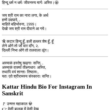
हिन्दू धर्म न धर्मः जीवनस्य मार्गः अस्ति।🤩
जय श्री राम का नारा लगा, के अर्थ
हम्में उदघारे, .
माहिते बहिर्भावना, 1999।
देखो जय श्री राम दीवाने आ गये।
ऋँ कटार हिन्दू हूँ, हली हल्लर शेष हूँ, हूँ
लेने ओगे तो जाँ वार दाँग, २.
दिल्ली निभा ओगे तो तलवाला लूंग।
अस्माकं हस्तेषु खड्गाः सन्ति, .
अस्माकं वाक्यां तीक्ष्णधारः अस्ति,
तथापि वयं शान्ताः तिष्ठामः,
यतः एते श्रीरामस्य संस्काराः सन्ति।
Kattar Hindu Bio For Instagram In
Sanskrit
🚩 उन्मत्त महाकाल 💀
👉 देसी बालक में देसी देख