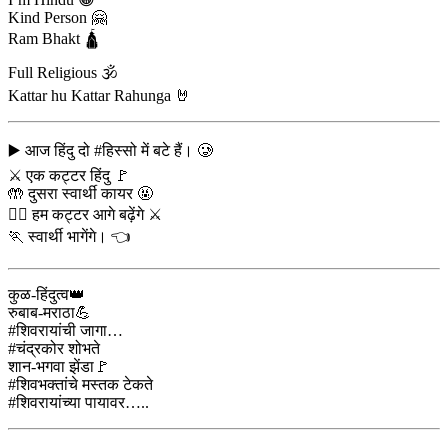
Kind Person 🤗
Ram Bhakt 🛕
Full Religious 🕉
Kattar hu Kattar Rahunga 🤘
▶️ आज हिंदु दो #हिस्सो में बटे हैं। 🥲
⚔️ एक कट्टर हिंदु 🚩
🤲 दुसरा स्वार्थी कायर 🤬
🏋️‍♂️ हम कट्टर आगे बढ़ेंगे ⚔️
🏃 स्वार्थी भागेंगे। 👈
कुळ-हिंदुत्व👑
रुबाब-मराठा💪
#शिवरायांची जागा…
#चंद्रकोर शोभते
शान-भगवा झेंडा🚩
#शिवभक्तांचे मस्तक टेकते
#शिवरायांच्या पायावर…..