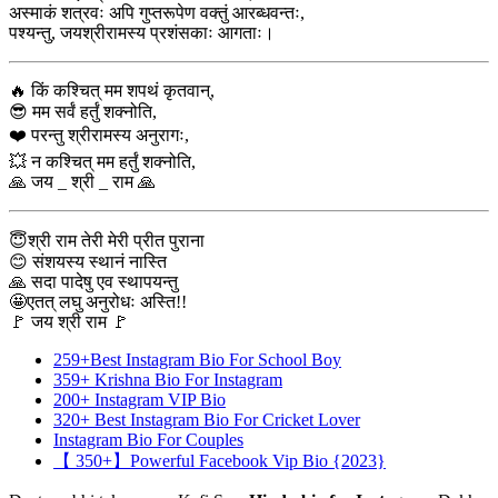
अस्माकं शत्रवः अपि गुप्तरूपेण वक्तुं आरब्धवन्तः,
पश्यन्तु, जयश्रीरामस्य प्रशंसकाः आगताः।
🔥 किं कश्चित् मम शपथं कृतवान्,
😎 मम सर्वं हर्तुं शक्नोति,
❤️ परन्तु श्रीरामस्य अनुरागः,
💥 न कश्चित् मम हर्तुं शक्नोति,
🙏 जय _ श्री _ राम 🙏
😇श्री राम तेरी मेरी प्रीत पुराना
😊 संशयस्य स्थानं नास्ति
🙏 सदा पादेषु एव स्थापयन्तु
🤩एतत् लघु अनुरोधः अस्ति!!
🚩 जय श्री राम 🚩
259+Best Instagram Bio For School Boy
359+ Krishna Bio For Instagram
200+ Instagram VIP Bio
320+ Best Instagram Bio For Cricket Lover
Instagram Bio For Couples
【 350+】Powerful Facebook Vip Bio {2023}