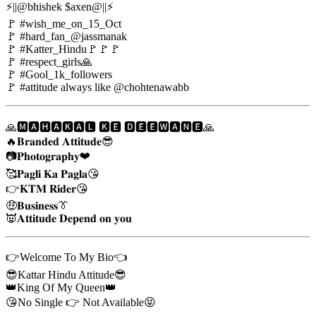
⚡||@bhishek $axen@||⚡
🚩 #wish_me_on_15_Oct
🚩 #hard_fan_@jassmanak
🚩 #Katter_Hindu🚩🚩🚩
🚩 #respect_girls🙏
🚩 #Gool_1k_followers
🚩 #attitude always like @chohtenawabb
🙏🅼🅰🅷🅰🅺🅰🅻 🅺🅴 🅳🅴🅴🆆🅰🅽🅴🙏
🔥​𝐁𝐫𝐚𝐧𝐝𝐞𝐝 𝐀𝐭𝐭𝐢𝐭𝐮𝐝𝐞😎
📷𝐏𝐡𝐨𝐭𝐨𝐠𝐫𝐚𝐩𝐡𝐲❤
🥰𝐏𝐚𝐠𝐥𝐢 𝐊𝐚 𝐏𝐚𝐠𝐥𝐚😘
👉𝐊𝐓𝐌 𝐑𝐢𝐝𝐞𝐫😘
🤑𝐁𝐮𝐬𝐢𝐧𝐞𝐬𝐬👔
👿𝐀𝐭𝐭𝐢𝐭𝐮𝐝𝐞 𝐃𝐞𝐩𝐞𝐧𝐝 𝐨𝐧 𝐲𝐨𝐮
👉Welcome To My Bio👈
😎Kattar Hindu Attitude😎
👑King Of My Queen👑
😘No Single 👉 Not Available😝