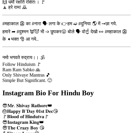
🙌 धर्मो रक्षति रक्षितः। 🚩
🧘 हरे राम! 🙇
#महाकाल 👺 का #नारा 🗣 लगा के 👉हम ➫ #दुनिया 🌎 में ➙छा गये.
हमारे ➦ #दुश्मन 👿😈 भी ➩ छुपकर😮 बोले 🗣 वो☝ देखो 👀 #महाकाल 👺
के ➧भक्त 🎅 आ गये..
नमो भगवते रुद्राय।। 🕉
Follow Hinduism 🚩
Ram Ram Sabko 🙏
Only Shivaye Mantras 🎵
Simple But Significant. 🙂
Instagram Bio For Hindu Boy
😎𝐌𝐫. 𝐒𝐡𝐢𝐯𝐚𝐲 𝐑𝐚𝐭𝐡𝐨𝐫𝐞👑
🎂𝐇𝐚𝐩𝐩𝐲 𝐁’𝐃𝐚𝐲 𝟎𝟏𝐬𝐭 𝐃𝐞𝐜😘
🚩𝐁𝐥𝐨𝐨𝐝 𝐨𝐟 𝐇𝐢𝐧𝐝𝐮𝐭𝐯𝐚🚩
😎𝐈𝐧𝐬𝐭𝐚𝐠𝐫𝐚𝐦 𝐊𝐢𝐧𝐠👑
😎𝐓𝐡𝐞 𝐂𝐫𝐚𝐳𝐲 𝐁𝐨𝐲 😘