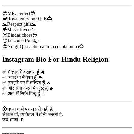
😎MR. perfect😎
👑Royal entry on 9 july🎂
🙏Respect girls🙏
💝Music lover🎶
😎Bindas chora😎
😊Jai shree Ram😉
😎No gf Q ki abhi ma to ma chota hu na😋
Instagram Bio For Hindu Religion
✅ मैं ज्ञान में ब्राह्मण हूँ 🔥
✅ व्यवस्था में वेश्य हूँ 🔥
✅ रणभूमि पर मैं क्षत्रिय हूँ 🔥
✅ और सेवा करने मैं शुद्र हूँ 🔥
✅ अत: मैं सिर्फ हिन्दू हूँ 🚩
🗿भगवा माथे पर जरूरी नही है,
लेकिन हाँ, व्यक्तित्व में होनी जरूरी है.
जय भगवा 🚩