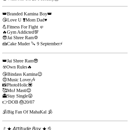
👑Branded Kamina Boy👑
😘Love U ❣️Mom Dad♥️
💪Fitness For Fight 🤛
🔥Gym Addicted💯
😎Jai Shree Ram💢
🍰Cake Muder 🔪 9 September⚡
👑Jai Shree Ram😎
☣️Own Rules🔥
😘Bindass Kamina😉
😍Music Lover🎶
📸PhotoHolic💟
🥰MoJ Masti😌
👻Stay Single😜
👉DOB 🎂20/07
🕉️Big Fan Of MahaKal 🕉️
ミ★ 𝘈𝘵𝘵𝘪𝘵𝘶𝘥𝘦 𝘉𝘰𝘺 ★彡