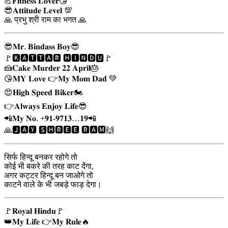
💪𝐅𝐢𝐭𝐧𝐞𝐬𝐬 𝐋𝐨𝐯𝐞𝐫😘
😎𝐀𝐭𝐭𝐢𝐭𝐮𝐝𝐞 𝐋𝐞𝐯𝐞𝐥 💯
🙏 प्रभु श्री राम का भगत 🙏
😎𝐌𝐫. 𝐁𝐢𝐧𝐝𝐚𝐬𝐬 𝐁𝐨𝐲😎
🚩🅺🅰🆃🆃🅰🆁 🅷🅸🅽🅳🆄🚩
🍰𝐂𝐚𝐤𝐞 𝐌𝐮𝐫𝐝𝐞𝐫 𝟐𝟐 𝐀𝐩𝐫𝐢𝐥🎂
😘𝐌𝐘 𝐋𝐨𝐯𝐞 👉𝐌𝐲 𝐌𝐨𝐦 𝐃𝐚𝐝 💚
😍𝐇𝐢𝐠𝐡 𝐒𝐩𝐞𝐞𝐝 𝐁𝐢𝐤𝐞𝐫🏍
👉𝐀𝐥𝐰𝐚𝐲𝐬 𝐄𝐧𝐣𝐨𝐲 𝐋𝐢𝐟𝐞😎
📲𝐌𝐲 𝐍𝐨. +𝟗𝟏-𝟗𝟕𝟏𝟑…𝟏𝟗📲
🙏🅹🅰🆈 🆂🅷🆁🅴🅴 🆁🅰🅼🙌
सिर्फ हिन्दू बनकर रहोगे तो
कोई भी बकरे की तरह काट देंगा,
अगर कट्टर हिन्दू बन जाओगे तो
काटने वाले के भी जबड़े फाड़ देगा।
🚩𝐑𝐨𝐲𝐚𝐥 𝐇𝐢𝐧𝐝𝐮🚩
👑𝐌𝐲 𝐋𝐢𝐟𝐞 👉𝐌𝐲 𝐑𝐮𝐥𝐞🔥