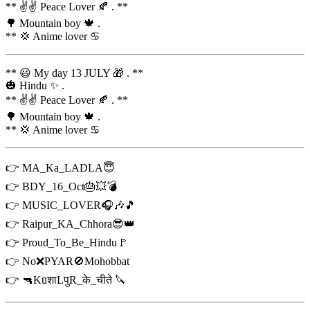
** ✌✌ Peace Lover 🍂 . **
🌳 Mountain boy 🍁 .
** 💢 Anime lover ♋
** 😃 My day 13 JULY 🎁 . **
🎃 Hindu ✨ .
** ✌✌ Peace Lover 🍂 . **
🌳 Mountain boy 🍁 .
** 💢 Anime lover ♋
👉 MA_Ka_LADLA😇
👉 BDY_16_Oct🎂💥💣
👉 MUSIC_LOVER🎧🎶🎵
👉 Raipur_KA_Chhora😎👑
👉 Proud_To_Be_Hindu🚩
👉 No❌PYAR🚫Mohobbat
👉 🔫KūशाLपुR_के_चीते 🔪