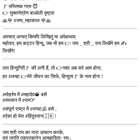
🚩 मस्तिष्क गरम 😈
👉 मुक्तनेत्रेण बाओली दृष्ट्वा
🙏🌹 #जय_महाकाल 🌹🙏
अस्मात् अन्यत् किमपि लिखितुं मा अपेक्षध्वम्
महोदय, हम कट्टर हिन्दू, जब भी हम 👉 जय _ श्री _ राम लिखेंगे हम ✍️
लिखेंगे!
लत हिन्दुगिरी🚩 की लगी हैं, तो 👉नशा अब सरे आम होगा,
हर #लम्हा 👉मेरे जीवन का सिर्फ, हिन्दुत्व🚩 के नाम होगा !
#मोहर्रम में #महादेव🔱 बसें
#रमजान में #राम🏹
#संपूर्ण राष्ट्र में #भगवा🕉️ बसे ,
#ऐसा हो मेरा #हिंदुस्तान🇮🇳 !
जय श्री राम का नारा उत्थान करके,
वयं जगति एकप्रकारेन आच्छादिताः स्मः,