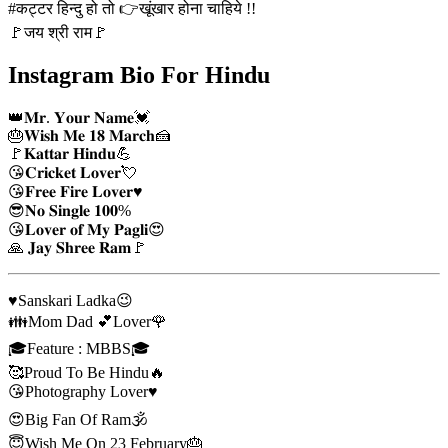
#कट्टर हिन्दु हो तो 👉खूंखार होना चाहिये !!
🚩जय श्री राम🚩
Instagram Bio For Hindu
👑𝐌𝐫. 𝐘𝐨𝐮𝐫 𝐍𝐚𝐦𝐞💓
🎂𝐖𝐢𝐬𝐡 𝐌𝐞 𝟏𝟖 𝐌𝐚𝐫𝐜𝐡🍰
🚩𝐊𝐚𝐭𝐭𝐚𝐫 𝐇𝐢𝐧𝐝𝐮💪
😘𝐂𝐫𝐢𝐜𝐤𝐞𝐭 𝐋𝐨𝐯𝐞𝐫💘
😘𝐅𝐫𝐞𝐞 𝐅𝐢𝐫𝐞 𝐋𝐨𝐯𝐞𝐫♥️
😎𝐍𝐨 𝐒𝐢𝐧𝐠𝐥𝐞 𝟏𝟎𝟎%
😘𝐋𝐨𝐯𝐞𝐫 𝐨𝐟 𝐌𝐲 𝐏𝐚𝐠𝐥𝐢😍
🙏 𝐉𝐚𝐲 𝐒𝐡𝐫𝐞𝐞 𝐑𝐚𝐦🚩
♥️Sanskari Ladka😉
👪Mom Dad 💕Lover🌹
🎓Feature : MBBS🎓
🥰Proud To Be Hindu🔥
😘Photography Lover♥️
😍Big Fan Of Ram🕉️
😇Wish Me On 23 February🎂