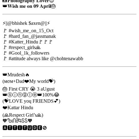
📸𝐏𝐡𝐨𝐭𝐨𝐠𝐫𝐚𝐩𝐡𝐲 𝐋𝐨𝐯𝐞𝐫😎
👑𝐖𝐢𝐬𝐡 𝐦𝐞 𝐨𝐧 𝟎𝟗 𝐀𝐩𝐫𝐢𝐥🎂
⚡||@bhishek $axen@||⚡
🚩 #wish_me_on_15_Oct
🚩 #hard_fan_@jassmanak
🚩 #Katter_Hindu🚩🚩🚩
🚩 #respect_girls🙏
🚩 #Gool_1k_followers
🚩 #attitude always like @chohtenawabb
👑Mrudesh🔥
(мσм+Dad❤️My world💝)
🎂 First CRY 😭 3️ aUgust
👑ⓢⓘⓝⓖⓛⓔ👑100%😂
(💝LOVE yoų FRIENDS💕)
❤️Kattar Hindu
(🙏Respect Girl’s🙏)
🧡ႪiႶმႩႽႽ🧡
🅰🆃🆃🅸🆃🆄🅳🅴🚫