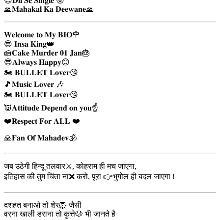
😎𝐃𝐢𝐥 𝐒𝐞 𝐒𝐢𝐧𝐠𝐥𝐞 😜
🙏𝐌𝐚𝐡𝐚𝐤𝐚𝐥 𝐊𝐚 𝐃𝐞𝐞𝐰𝐚𝐧𝐞🙏
𝐖𝐞𝐥𝐜𝐨𝐦𝐞 𝐭𝐨 𝐌𝐲 𝐁𝐈𝐎🌹
😎 𝐈𝐧𝐬𝐚 𝐊𝐢𝐧𝐠👑
🍰𝐂𝐚𝐤𝐞 𝐌𝐮𝐫𝐝𝐞𝐫 𝟎𝟏 𝐉𝐚𝐧🎂
😎𝐀𝐥𝐰𝐚𝐲𝐬 𝐇𝐚𝐩𝐩𝐲😊
🏍️ 𝐁𝐔𝐋𝐋𝐄𝐓 𝐋𝐨𝐯𝐞𝐫😘
🎵𝐌𝐮𝐬𝐢𝐜 𝐋𝐨𝐯𝐞𝐫 🎶
🏍️ 𝐁𝐔𝐋𝐋𝐄𝐓 𝐋𝐨𝐯𝐞𝐫😘
👿𝐀𝐭𝐭𝐢𝐭𝐮𝐝𝐞 𝐃𝐞𝐩𝐞𝐧𝐝 𝐨𝐧 𝐲𝐨𝐮☝️
❤️𝐑𝐞𝐬𝐩𝐞𝐜𝐭 𝐅𝐨𝐫 𝐀𝐋𝐋 ❤️
🙏𝐅𝐚𝐧 𝐎𝐟 𝐌𝐚𝐡𝐚𝐝𝐞𝐯🕉️
जब उठेगी हिन्दू तलवार⚔️, कोहराम ही मच जाएगा,
इतिहास की तुम चिंता ना❌ करो, पूरा 👉भुगोल ही बदल जाएगा !
दशहत बनाओ तो शेर🦁 जैसी
वरना खाली डराना तो कुत्ते🐶 भी जानते है