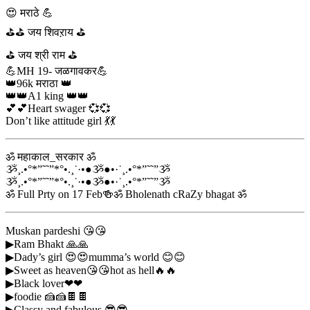
😍 मराठे 💪
⛳⛳ जय शिवऱाय ⛳
⛳ जय श्री राम ⛳
💪MH 19- जळगावकर💪
👑96k मराठा 👑
👑👑A1 king 👑👑
💕💕Heart swager 💞💞
Don’t like attitude girl 💃💃
ॐ महाकाल_सरकार ॐ
ૐ¸.•°*”˜˜”*°•.¸˙·•●ૐ●•·˙¸.•°*”˜˜”ૐ
ૐ¸.•°*”˜˜”*°•.¸˙·•●ૐ●•·˙¸.•°*”˜˜”ૐ
ॐ Full Prty on 17 Feb🍻ॐ Bholenath cRaZy bhagat ॐ
Muskan pardeshi 😘😘
▶Ram Bhakt 🙏🙏
▶Dady’s girl 😍😍mumma’s world 😊😊
▶Sweet as heaven😘😘hot as hell🔥🔥
▶Black lover❤❤
▶foodie 🍰🍰🍫🍫
▶Classy and fabulous 😎😎