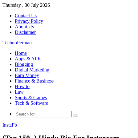
Thursday , 30 July 2026
Contact Us
Privacy Policy
About Us
Disclaimer
TechnoPerman
Home
Apps & APK
Blogging
Digital Marketing
Earn Money
Finance & Business
How to
Law
Sports & Games
Tech & Software
Search
for
Insta
Fb
(Top 150+) Hindu Bio For Instagram