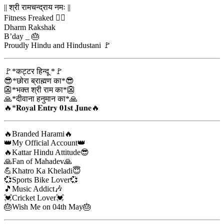
|| श्री रामचन्द्राय नमः ||
Fitness Freaked 🏋‍♀️
Dharm Rakshak
B’day _ 🎂
Proudly Hindu and Hindustani 🚩
🚩*कट्टर हिन्दू *🚩
😎*छोरा ब्राह्मण का*😎
👺*भक्त श्री राम का*👺
🙏*दीवाना हनुमान का*🙏
🔥*𝐑𝐨𝐲𝐚𝐥 𝐄𝐧𝐭𝐫𝐲 𝟎𝟏𝐬𝐭 𝐉𝐮𝐧𝐞🔥
🔥Branded Harami🔥
👑My Official Account👑
🔥Kattar Hindu Attitude😎
🙏Fan of Mahadev🙏
💪Khatro Ka Kheladi😇
💞Sports Bike Lover💞
🎵Music Addict🎶
💓Cricket Lover💓
🎂Wish Me on 04th May🎂