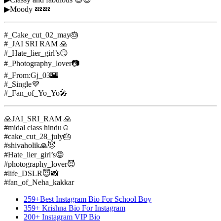
▶Moody 💤💤
#_Cake_cut_02_may🎂
#_JAI SRI RAM 🙏
#_Hate_lier_girl’s😏
#_Photography_lover📷
#_From:Gj_03🌇
#_Single💜
#_Fan_of_Yo_Yo🎤
🙏JAI_SRI_RAM 🙏
#midal class hindu☺
#cake_cut_28_july🎂
#shivaholik🙏😈
#Hate_lier_girl’s😡
#photography_lover😈
#life_DSLR😇📸
#fan_of_Neha_kakkar
259+Best Instagram Bio For School Boy
359+ Krishna Bio For Instagram
200+ Instagram VIP Bio