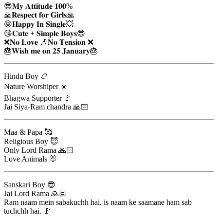
😎𝐌𝐲 𝐀𝐭𝐭𝐢𝐭𝐮𝐝𝐞 𝟏𝟎𝟎%
🙏𝐑𝐞𝐬𝐩𝐞𝐜𝐭 𝐟𝐨𝐫 𝐆𝐢𝐫𝐥𝐬🙏
😝𝐇𝐚𝐩𝐩𝐲 𝐈𝐧 𝐒𝐢𝐧𝐠𝐥𝐞💥
😘𝐂𝐮𝐭𝐞 + 𝐒𝐢𝐦𝐩𝐥𝐞 𝐁𝐨𝐲𝐬😎
❌𝐍𝐨 𝐋𝐨𝐯𝐞 🎶𝐍𝐨 𝐓𝐞𝐧𝐬𝐢𝐨𝐧 ❌
🎂𝐖𝐢𝐬𝐡 𝐦𝐞 𝐨𝐧 𝟐𝟓 𝐉𝐚𝐧𝐮𝐚𝐫𝐲🎂
Hindu Boy 📿
Nature Worshiper ☀️
Bhagwa Supporter 🚩
Jai Siya-Ram chandra 🙏🏻
Maa & Papa 🥰
Religious Boy 😇
Only Lord Rama 🙏🏻
Love Animals 🐰
Sanskari Boy 😎
Jai Lord Rama 🙏🏻
Ram naam mein sabakuchh hai. is naam ke saamane ham sab
tuchchh hai. 🚩